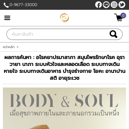
0-9677-33000
ไทย
|
English
0
เข้าสู่ระบบ
สมัครสมาชิก
สินค้าที่สนใจ
( 0 )
หน้าหลัก
>
ผลการค้นหา : อโรคยาปรมาลาภา สมุนไพรรักษาโรค อุรา
หน้าหลัก
วายา นาภา ระบบหัวใจและหลอดเลือด ระบบทางเดิน
หายใจ ระบบทางเดินอาหาร บำรุงร่างกาย โยคะ อานาปาน
สินค้า
สติ อายุระเวช
ขั้นตอนการสั่งซื้อ
แจ้งชำระเงิน
บัญชีผู้ใช้